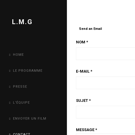
L.M.G
Send an Email
NOM
*
HOME
LE PROGRAMME
E-MAIL
*
PRESSE
SUJET
*
L'ÉQUIPE
ENVOYER UN FILM
MESSAGE
*
CONTACT