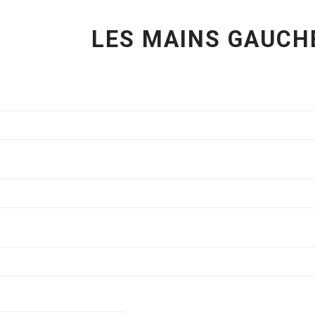
LES MAINS GAUCH
HOME
LE PROGRAMME
PRESSE
L'ÉQUIPE
ENVOYER UN FILM